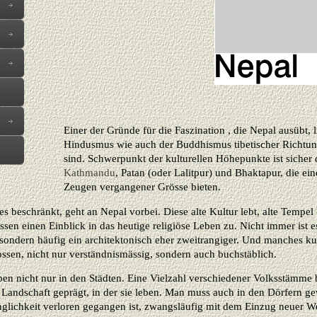
Einer der Gründe für die Faszination , die Nepal ausübt, 
Hindusmus wie auch der Buddhismus tibetischer Richtun
sind. Schwerpunkt der kulturellen Höhepunkte ist sicher
Kathmandu
, Patan (oder Lalitpur) und Bhaktapur, die e
Zeugen vergangener Grösse bieten.
s beschränkt, geht an Nepal vorbei. Diese alte Kultur lebt, alte Tempel -
lassen einen Einblick in das heutige religiöse Leben zu. Nicht immer ist 
ondern häufig ein architektonisch eher zweitrangiger. Und manches kun
ossen, nicht nur verständnismässig, sondern auch buchstäblich.
en nicht nur in den Städten. Eine Vielzahl verschiedener Volksstämme 
 Landschaft geprägt, in der sie leben. Man muss auch in den Dörfern g
nglichkeit verloren gegangen ist, zwangsläufig mit dem Einzug neuer W