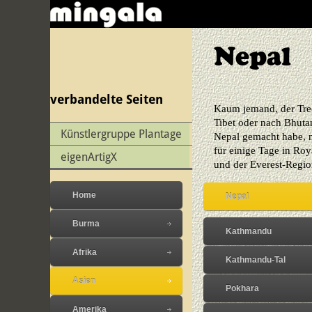
Nepal
verbandelte Seiten
Kaum jemand, der Trec
Tibet oder nach Bhuta
Künstlergruppe Plantage
Nepal gemacht habe, n
für einige Tage in Ro
eigenArtigX
und der Everest-Regi
Home
Nepal
Burma
Kathmandu
Afrika
Kathmandu-Tal
Asien
Pokhara
Amerika