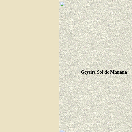
Geysire Sol de Manana