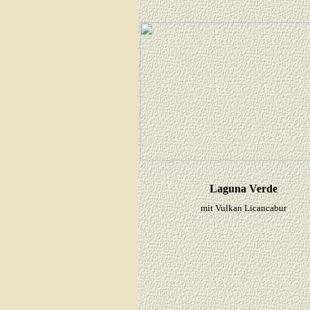
Laguna Verde
mit Vulkan Licancabur