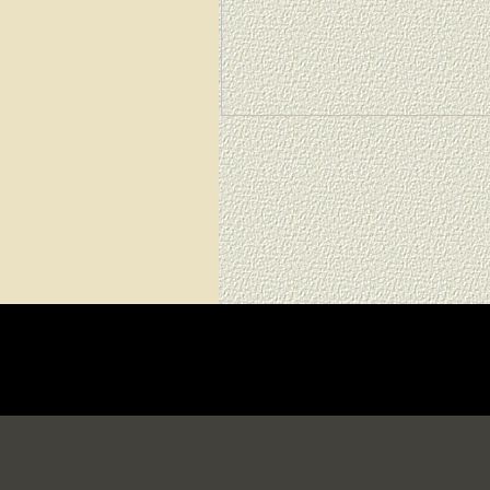
Die Fußzeile enthält die Deklaration position:relative; damit 
schwebender Elemente korrekt zurückgesetzt wird. Die Deklar
Adresseninhalt