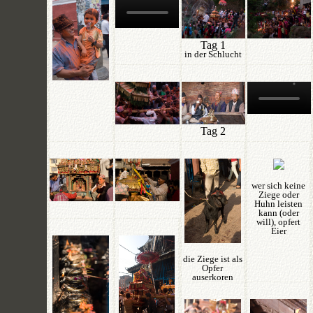
Tag 1
in der Schlucht
Tag 2
wer sich keine
Ziege oder
Huhn leisten
kann (oder
will), opfert
Eier
die Ziege ist als
Opfer
auserkoren