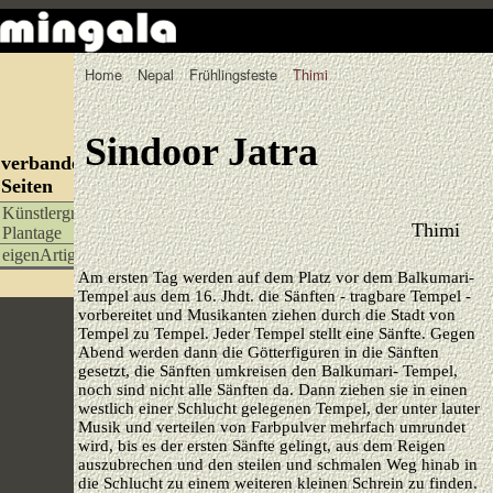
Home
Nepal
Frühlingsfeste
Thimi
Sindoor Jatra
verbandelte
Seiten
Künstlergruppe
Thimi
Plantage
eigenArtigX
Am ersten Tag werden auf dem Platz vor dem Balkumari-
Tempel aus dem 16. Jhdt. die Sänften - tragbare Tempel -
vorbereitet und Musikanten ziehen durch die Stadt von
Tempel zu Tempel. Jeder Tempel stellt eine Sänfte. Gegen
Abend werden dann die Götterfiguren in die Sänften
gesetzt, die Sänften umkreisen den Balkumari- Tempel,
noch sind nicht alle Sänften da. Dann ziehen sie in einen
westlich einer Schlucht gelegenen Tempel, der unter lauter
Musik und verteilen von Farbpulver mehrfach umrundet
wird, bis es der ersten Sänfte gelingt, aus dem Reigen
auszubrechen und den steilen und schmalen Weg hinab in
die Schlucht zu einem weiteren kleinen Schrein zu finden.