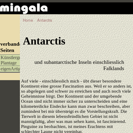
Home
Antarctis
Antarctis
verbandelte
Seiten
Künstlergruppe
und subantarctische Inseln einschliesslich
Plantage
Falklands
eigenArtigX
Auf viele - einschliesslich mich - übt dieser besondere
Kontinent eine grosse Fascination aus. Weil er so anders ist,
so abgelegen und schwer zu erreichen und auch noch viele
Geheimnisse birgt. Der Kontinent und der umgebende
Ocean sind nicht immer sicher zu unterscheiden und eine
kilometerdicke Eisdecke kann man zwar beschreiben, aber
zumindest bei mir übersteigt es die Vorstellungskraft. Die
Tierwelt in diesem lebensfeindlichen Gebiet ist nicht
mannigfaltig, aber was man sehen kann, ist fascinierend.
Pinguine zu beobachten, ist meines Erachtens mit
schlechter Laune nicht vereinbar.