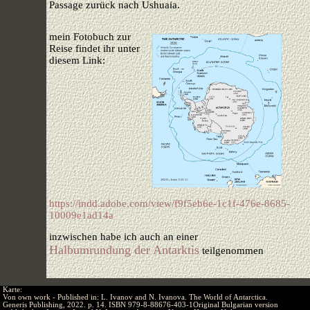
Passage zurück nach Ushuaia.
mein Fotobuch zur
Reise findet ihr unter
diesem Link:
https://indd.adobe.com/view/f9f5eb6e-1c1f-476e-8685-
10009e1ad14a
inzwischen habe ich auch an einer
Halbumrundung der Antarktis
teilgenommen
Karte:
Von own work - Published in: L. Ivanov and N. Ivanova. The World of Antarctica.
Generis Publishing, 2022. p. 14. ISBN 979-8-88676-403-1Original Bulgarian version