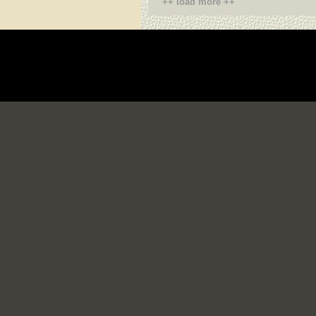
++ load more ++
Die Fußzeile enthält die Deklaration position:relative; damit 
schwebender Elemente korrekt zurückgesetzt wird. Die Deklar
Adresseninhalt
Guayaquil