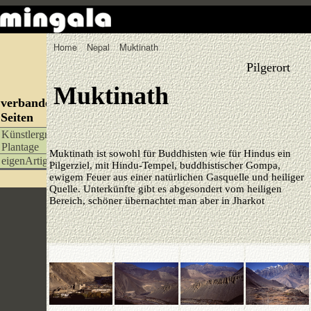
Home
Nepal
Muktinath
Pilgerort
Muktinath
verbandelte
Seiten
Künstlergruppe
Plantage
Muktinath ist sowohl für Buddhisten wie für Hindus ein
eigenArtigX
Pilgerziel, mit Hindu-Tempel, buddhistischer Gompa,
ewigem Feuer aus einer natürlichen Gasquelle und heiliger
Quelle. Unterkünfte gibt es abgesondert vom heiligen
Bereich, schöner übernachtet man aber in Jharkot