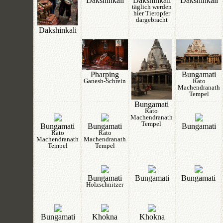
Dakshinkali
Dakshinkali
Dakshinkali
täglich werden
hier Tieropfer
dargebracht
Dakshinkali
Pharping
Bungamati
Ganesh-Schrein
Rato
Machendranath
Tempel
Bungamati
Rato
Machendranath
Tempel
Bungamati
Bungamati
Bungamati
Rato
Rato
Machendranath
Machendranath
Tempel
Tempel
Bungamati
Bungamati
Bungamati
Holzschnitzer
Bungamati
Khokna
Khokna