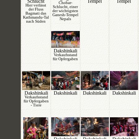
Schlucht
Tempel
Tempel
Chobar-
Hier verlässt
Schlucht, einer
der Fluss
der wichtigsten
Bagmati das
Ganesh-Tempel
Kathmandu-Tal
Nepals
nach Süden
Dakshinkali
Verkaufsstand
für Opfergaben
Dakshinkali
Dakshinkali
Dakshinkali
Dakshinkali
Verkaufsstand
für Opfergaben
- Tiere