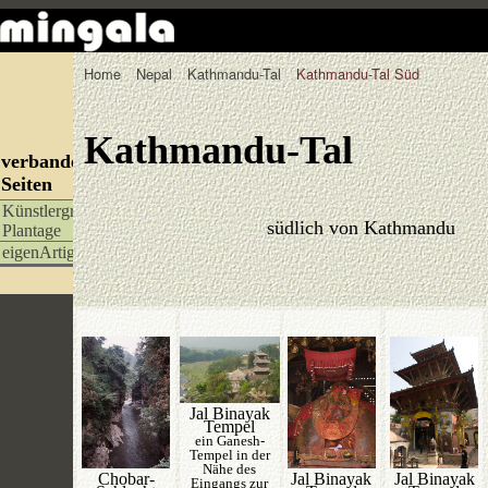
Home
Nepal
Kathmandu-Tal
Kathmandu-Tal Süd
Kathmandu-Tal
verbandelte
Seiten
Künstlergruppe
südlich von Kathmandu
Plantage
eigenArtigX
Jal Binayak
Tempel
ein Ganesh-
Tempel in der
Nähe des
Chobar-
Jal Binayak
Jal Binayak
Eingangs zur