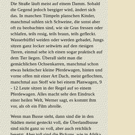
Die Straße läuft meist auf einem Damm. Sobald
die Gegend jedoch bergiger wird, ändert sich
das. In manchen Tümpeln planschen Kinder,
manchmal suhlen sich Schweine, die sonst aber
oft zu beobachten sind, wie sie Gras fressen oder
schlafen, teils rosig, teils braun, teils gefleckt.
Wasserbüffel weiden oder werden gebadet, Jungs
sitzen ganz locker seitwärts auf den riesigen
Tieren, einmal sehe ich einen sogar praktisch auf
dem Tier liegen. Überall sieht man die
gemächlichen Ochsenkarren, manchmal schon
etwas hektischer kleine Pferdewagen, hinten und
vorne offen mit einer Art Dach, meist geflochten,
manchmal aus Stoff wie bei einem Planwagen, 9
- 12 Leute sitzen in der Regel auf so einem
Pferdewagen. Alles macht sehr den Eindruck
einer heilen Welt, Werner sagt, es kommt ihm
vor, als ob ein Film abrolle.
Wenn man Busse sieht, dann sind die in den
Städten meist gesteckt voll, die Überlandbusse
sind nicht ganz so voll, aber auch reichlich
besetzt. Aber toll sind die Pickups, wie in Afrika