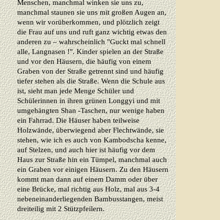
Menschen, manchmal winken sie uns zu,
manchmal staunen sie uns mit großen Augen an,
wenn wir vorüberkommen, und plötzlich zeigt
die Frau auf uns und ruft ganz wichtig etwas den
anderen zu – wahrscheinlich "Guckt mal schnell
alle, Langnasen !". Kinder spielen an der Straße
und vor den Häusern, die häufig von einem
Graben von der Straße getrennt sind und häufig
tiefer stehen als die Straße. Wenn die Schule aus
ist, sieht man jede Menge Schüler und
Schülerinnen in ihren grünen Longgyi und mit
umgehängten Shan -Taschen, nur wenige haben
ein Fahrrad. Die Häuser haben teilweise
Holzwände, überwiegend aber Flechtwände, sie
stehen, wie ich es auch von Kambodscha kenne,
auf Stelzen, und auch hier ist häufig vor dem
Haus zur Straße hin ein Tümpel, manchmal auch
ein Graben vor einigen Häusern. Zu den Häusern
kommt man dann auf einem Damm oder über
eine Brücke, mal richtig aus Holz, mal aus 3-4
nebeneinanderliegenden Bambusstangen, meist
dreiteilig mit 2 Stützpfeilern.