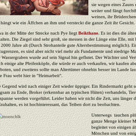
sie wegen eines Zauns 
weiter und fängt furcht
weinen, ihr Brüderchen 
 hängt wie ein Äffchen an ihm und versteckt die ganze Zeit ihr Gesicht.
a in der Mitte der Strecke nach Pye liegt
Beikthano
. Es ist dies die äl
alten. Die Ziegel sind sehr groß, sie messen in der Länge eine Elle, mit 
. 2000 Jahre alt (Durch Strohanteile gute Altersbestimmung möglich). 
zugrenzen, es sind aber nicht viel mehr als Fundamente und niedrige 
r Wassergraben wurde auf sein Signal hin geflutet. Der Wächter und Ver
h einige alte Pfeifenköpfe, die würde er auch verkaufen, wir kaufen aber
rboten, und zweitens sollte man Altertümer ohnehin besser im Lande la
e Frau webt hier in "Heimarbeit".
e Gegend wird nach einiger Zeit wieder üppiger. Ein Rindermarkt geht 
ngsam zu Ende, Broker (erkennbar an typischen Hüten) verhandeln, Tie
panne werden vorgeführt. Leider haben wir nicht die Zeit, uns länger d
zuhalten, es ist hochinteressant, das Teiben dort zu beobachten.
Unterwegs tauchen plöt
ganze Menge kleiner M
begleitet von einigen äl
Mönchen und von eini