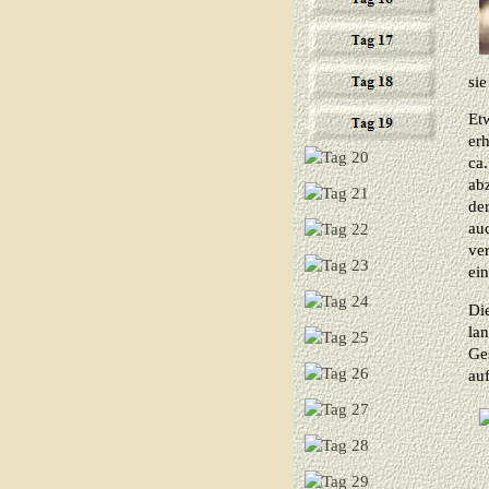
sie
Etw
erh
ca
ab
de
auc
ve
ein
Di
la
Ges
auf