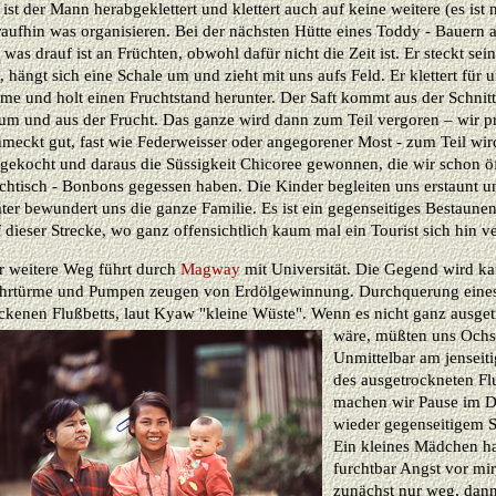
, ist der Mann herabgeklettert und klettert auch auf keine weitere (es is
aufhin was organisieren. Bei der nächsten Hütte eines Toddy - Bauern a
was drauf ist an Früchten, obwohl dafür nicht die Zeit ist. Er steckt sei
, hängt sich eine Schale um und zieht mit uns aufs Feld. Er klettert für 
me und holt einen Fruchtstand herunter. Der Saft kommt aus der Schnitt
um und aus der Frucht. Das ganze wird dann zum Teil vergoren – wir p
hmeckt gut, fast wie Federweisser oder angegorener Most - zum Teil wir
ngekocht und daraus die Süssigkeit Chicoree gewonnen, die wir schon öf
chtisch - Bonbons gegessen haben. Die Kinder begleiten uns erstaunt u
ter bewundert uns die ganze Familie. Es ist ein gegenseitiges Bestaunen
 dieser Strecke, wo ganz offensichtlich kaum mal ein Tourist sich hin ver
r weitere Weg führt durch
Magway
mit Universität. Die Gegend wird ka
hrtürme und Pumpen zeugen von Erdölgewinnung. Durchquerung eines
ockenen Flußbetts, laut Kyaw "kleine Wüste". Wenn es nicht
ganz ausget
wäre, müßten uns Ochs
Unmittelbar am jenseit
des ausgetrockneten Fl
machen wir Pause im D
wieder gegenseitigem S
Ein kleines Mädchen h
furchtbar Angst vor mir,
zunächst nur weg, da