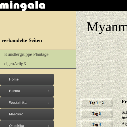
Myanma
verbandelte Seiten
Künstlergruppe Plantage
eigenArtigX
Home
Burma
Fr
Westafrika
Sc
Marokko
fü
Ag
Ostafrika