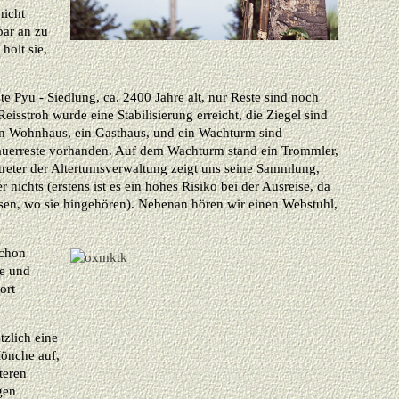
nicht
bar an zu
holt sie,
teste Pyu - Siedlung, ca. 2400 Jahre alt, nur Reste sind noch
Reisstroh wurde eine Stabilisierung erreicht, die Ziegel sind
Ein Wohnhaus, ein Gasthaus, und ein Wachturm sind
Mauerreste vorhanden. Auf dem Wachturm stand ein Trommler,
treter der Altertumsverwaltung zeigt uns seine Sammlung,
 nichts (erstens ist es ein hohes Risiko bei der Ausreise, da
ssen, wo sie hingehören). Nebenan hören wir einen Webstuhl,
schon
re und
ort
zlich eine
önche auf,
teren
gen