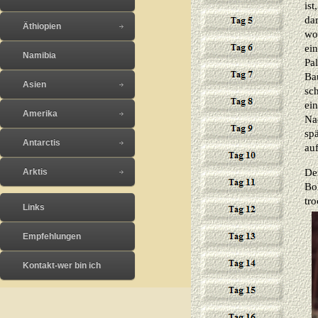
ist
dar
Äthiopien
wo 
ein
Namibia
Pal
Ba
Asien
sc
ei
Amerika
Na
spä
Antarctis
auf
De
Arktis
Bo
tr
Links
Empfehlungen
Kontakt-wer bin ich