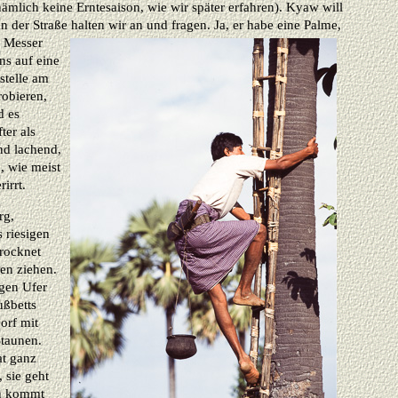
t nämlich keine Erntesaison, wie wir später erfahren). Kyaw will
n der Straße halten wir an und fragen.
Ja, er habe eine Palme,
n Messer
uns auf eine
stelle am
robieren,
d es
ter als
nd lachend,
, wie meist
irrt.
rg,
 riesigen
rocknet
en ziehen.
igen Ufer
ußbetts
orf mit
taunen.
at ganz
 sie geht
nn kommt