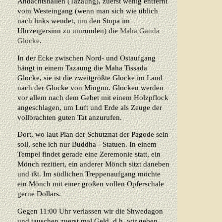
Andachtshallen (Tazaung), zuerst wenig entfernt
vom Westeingang (wenn man sich wie üblich
nach links wendet, um den Stupa im
Uhrzeigersinn zu umrunden) die
Maha Ganda
Glocke
.
In der Ecke zwischen Nord- und Ostaufgang
hängt in einem Tazaung die Maha Tissada
Glocke, sie ist die zweitgrößte Glocke im Land
nach der Glocke von Mingun. Glocken werden
vor allem nach dem Gebet mit einem Holzpflock
angeschlagen, um Luft und Erde als Zeuge der
vollbrachten guten Tat anzurufen.
Dort, wo laut Plan der Schutznat der Pagode sein
soll, sehe ich nur Buddha - Statuen. In einem
Tempel findet gerade eine Zeremonie statt, ein
Mönch rezitiert, ein anderer Mönch sitzt daneben
und ißt. Im südlichen Treppenaufgang möchte
ein Mönch mit einer großen vollen Opferschale
gerne Dollars.
Gegen 11:00 Uhr verlassen wir die Shwedagon
und tauschen zuerst mal Geld, d.h. wir geben