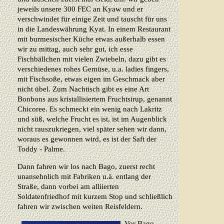
jeweils unsere 300 FEC an Kyaw und er
verschwindet für einige Zeit und tauscht für uns
in die Landeswährung Kyat. In einem Restaurant
mit burmesischer Küche etwas außerhalb essen
wir zu mittag, auch sehr gut, ich esse
Fischbällchen mit vielen Zwiebeln, dazu gibt es
verschiedenes rohes Gemüse, u.a. ladies fingers,
mit Fischsoße, etwas eigen im Geschmack aber
nicht übel. Zum Nachtisch gibt es eine Art
Bonbons aus kristallisiertem Fruchtsirup, genannt
Chicoree. Es schmeckt ein wenig nach Lakritz
und süß, welche Frucht es ist, ist im Augenblick
nicht rauszukriegen, viel später sehen wir dann,
woraus es gewonnen wird, es ist der Saft der
Toddy - Palme.
Dann fahren wir los nach Bago, zuerst recht
unansehnlich mit Fabriken u.ä. entlang der
Straße, dann vorbei am alliierten
Soldatenfriedhof mit kurzem Stop und schließlich
fahren wir zwischen weiten Reisfeldern.
Vor Bago