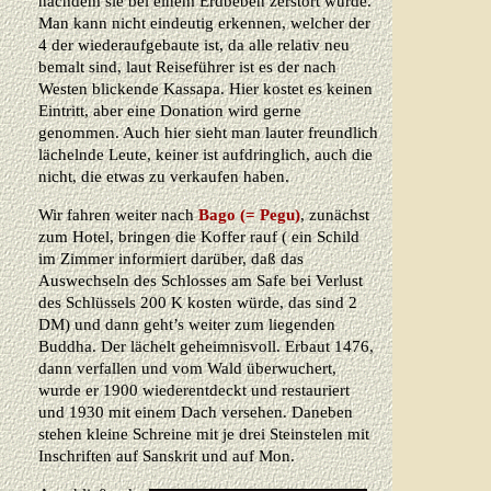
nachdem sie bei einem Erdbeben zerstört wurde.
Man kann nicht eindeutig erkennen, welcher der
4 der wiederaufgebaute ist, da alle relativ neu
bemalt sind, laut Reiseführer ist es der nach
Westen blickende Kassapa. Hier kostet es keinen
Eintritt, aber eine Donation wird gerne
genommen. Auch hier sieht man lauter freundlich
lächelnde Leute, keiner ist aufdringlich, auch die
nicht, die etwas zu verkaufen haben.
Wir fahren weiter nach
Bago (= Pegu)
, zunächst
zum Hotel, bringen die Koffer rauf ( ein Schild
im Zimmer informiert darüber, daß das
Auswechseln des Schlosses am Safe bei Verlust
des Schlüssels 200 K kosten würde, das sind 2
DM) und dann geht’s weiter zum liegenden
Buddha. Der lächelt geheimnisvoll. Erbaut 1476,
dann verfallen und vom Wald überwuchert,
wurde er 1900 wiederentdeckt und restauriert
und 1930 mit einem Dach versehen. Daneben
stehen kleine Schreine mit je drei Steinstelen mit
Inschriften auf Sanskrit und auf Mon.