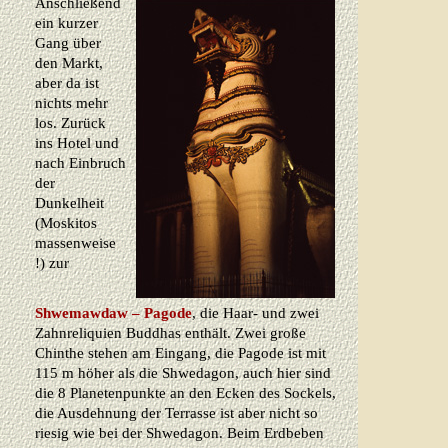
Anschließend
ein kurzer
Gang über
den Markt,
aber da ist
nichts mehr
los. Zurück
ins Hotel und
nach Einbruch
der
Dunkelheit
(Moskitos
massenweise
!) zur
Shwemawdaw – Pagode
, die Haar- und zwei
Zahnreliquien Buddhas enthält. Zwei große
Chinthe stehen am Eingang, die Pagode ist mit
115 m höher als die Shwedagon, auch hier sind
die 8 Planetenpunkte an den Ecken des Sockels,
die Ausdehnung der Terrasse ist aber nicht so
riesig wie bei der Shwedagon. Beim Erdbeben