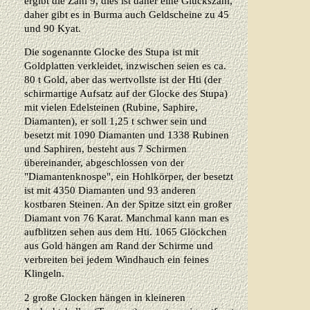
ergibt die Zahl 9, dies ist daher eine Glückszahl,
daher gibt es in Burma auch Geldscheine zu 45
und 90 Kyat.
Die sogenannte Glocke des Stupa ist mit
Goldplatten verkleidet, inzwischen seien es ca.
80 t Gold, aber das wertvollste ist der Hti (der
schirmartige Aufsatz auf der Glocke des Stupa)
mit vielen Edelsteinen (Rubine, Saphire,
Diamanten), er soll 1,25 t schwer sein und
besetzt mit 1090 Diamanten und 1338 Rubinen
und Saphiren, besteht aus 7 Schirmen
übereinander, abgeschlossen von der
"Diamantenknospe", ein Hohlkörper, der besetzt
ist mit 4350 Diamanten und 93 anderen
kostbaren Steinen. An der Spitze sitzt ein großer
Diamant von 76 Karat. Manchmal kann man es
aufblitzen sehen aus dem Hti. 1065 Glöckchen
aus Gold hängen am Rand der Schirme und
verbreiten bei jedem Windhauch ein feines
Klingeln.
2 große Glocken hängen in kleineren