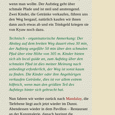
wenn man wollte. Der Aufstieg geht über
schmale Pfade und ist steil und anstrengend.
Zwei Kinder, die Getränke verkaufen, führen uns
den Weg bergauf, natürlich kaufen wir ihnen
dann auch etwas ab und ein Trinkgeld kriegen sie
von Kyaw noch dazu.
Technisch - organisatorische Anmerkung: Der
Abstieg auf dem breiten Weg dauert etwa 30 min,
der Aufsteig ungefähr 50 min über den schmalen
Pfad über eine Höhe von 305 m. Kinder bieten
sich als local guide an, zum Aufstieg über den
schmalen Pfad ist dies meiner Meinung nach
unbedingt erforderlich, der Weg ist sonst kaum
zu finden. Die Kinder oder ihre Angehörigen
verkaufen Getränke, dies ist vor allem extrem
hilfreich, wenn man den größten Teil des
Aufstiegs hinter sich gebracht hat.
Nun fahren wir weiter zurück nach
Mandalay
, die
Tiefebene liegt auch jetzt wieder im Dunst.
Abendessen wieder in dem Pavillon – Restaurant
an der Kunstgalerie, danach beginnt die