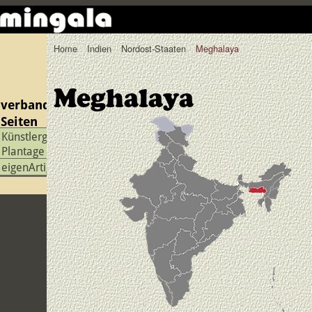
Home
Indien
Nordost-Staaten
Meghalaya
Meghalaya
verbandelte
Seiten
Künstlergruppe
Plantage
eigenArtigX