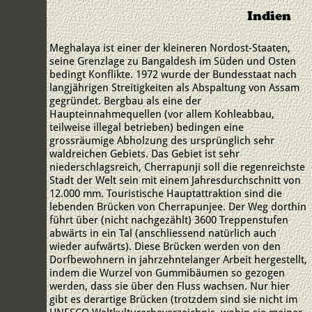
Indien
Meghalaya ist einer der kleineren Nordost-Staaten,
seine Grenzlage zu Bangaldesh im Süden und Osten
bedingt Konflikte. 1972 wurde der Bundesstaat nach
langjährigen Streitigkeiten als Abspaltung von Assam
gegründet. Bergbau als eine der
Haupteinnahmequellen (vor allem Kohleabbau,
teilweise illegal betrieben) bedingen eine
grossräumige Abholzung des ursprünglich sehr
waldreichen Gebiets. Das Gebiet ist sehr
niederschlagsreich, Cherrapunji soll die regenreichste
Stadt der Welt sein mit einem Jahresdurchschnitt von
12.000 mm. Touristische Hauptattraktion sind die
lebenden Brücken von Cherrapunjee. Der Weg dorthin
führt über (nicht nachgezählt) 3600 Treppenstufen
abwärts in ein Tal (anschliessend natürlich auch
wieder aufwärts). Diese Brücken werden von den
Dorfbewohnern in jahrzehntelanger Arbeit hergestellt,
indem die Wurzel von Gummibäumen so gezogen
werden, dass sie über den Fluss wachsen. Nur hier
gibt es derartige Brücken (trotzdem sind sie nicht im