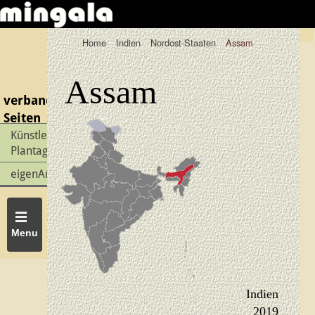
Home
Indien
Nordost-Staaten
Assam
Assam
verbandelte
Seiten
Künstlergruppe
Plantage
eigenArtigX
Menu
Indien
2019