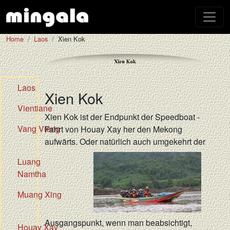
Home
Laos
Xien Kok
Laos
Xien Kok
Vientiane
Xien Kok ist der Endpunkt der Speedboat -
Vang Vieng
Fahrt von Houay Xay her den Mekong
aufwärts. Oder natürlich auch umgekehrt der
Luang
Namtha
Muang Xing
Ausgangspunkt, wenn man beabsichtigt,
Houay Xay