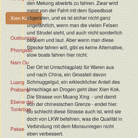
den Mekong abwärts zu fahren. Zwar wird
meist von der Fahrt mit dem Speedboat
abgeraten, und es ist sicher nicht ganz
Xien Kok
ungefährlich, wenn man die vielen Felsen
und Strudel sieht, und auch nicht sonderlich
Oudoumxay
bequem und laut. Aber wenn man diese
Strecke fahren will, gibt es keine Alternative,
Phongsali
slow boats fahren hier nicht.
Nam Ou
Der Ort ist Umschlagplatz für Waren aus
und nach China, ein Grossteil davon
Schmuggelgut, ein erklecklicher Anteil des
Luang
Umschlags an Drogen geht über Xien Kok.
Prabang
Die Strasse von Muang Xing - und damit
Ebene der
von der chinesischen Grenze - endet hier.
Tonkrüge
So schlecht diese Strasse auch ist, wird sie
doch von LKW befahren, was die Qualität in
Verbindung mit dem Monsunregen nicht
Pakse
eben verbessert.