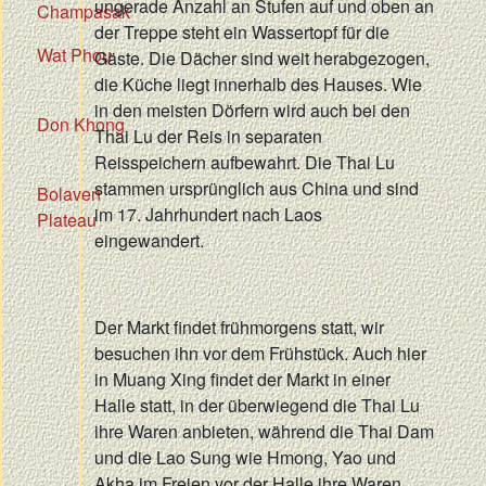
ungerade Anzahl an Stufen auf und oben an
Champasak
der Treppe steht ein Wassertopf für die
Wat Phou
Gäste. Die Dächer sind weit herabgezogen,
die Küche liegt innerhalb des Hauses. Wie
in den meisten Dörfern wird auch bei den
Don Khong
Thai Lu der Reis in separaten
Reisspeichern aufbewahrt. Die Thai Lu
stammen ursprünglich aus China und sind
Bolaven
im 17. Jahrhundert nach Laos
Plateau
eingewandert.
Der Markt findet frühmorgens statt, wir
besuchen ihn vor dem Frühstück. Auch hier
in Muang Xing findet der Markt in einer
Halle statt, in der überwiegend die Thai Lu
ihre Waren anbieten, während die Thai Dam
und die Lao Sung wie Hmong, Yao und
Akha im Freien vor der Halle ihre Waren