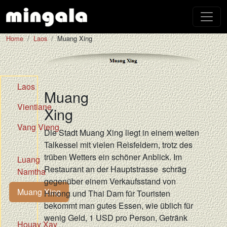
Home
Laos
Muang Xing
Laos
Muang
Vientiane
Xing
Vang Vieng
Die Stadt Muang Xing liegt in einem weiten
Talkessel mit vielen Reisfeldern, trotz des
trüben Wetters ein schöner Anblick. Im
Luang
Restaurant an der Hauptstrasse schräg
Namtha
gegenüber einem Verkaufsstand von
Muang Xing
Hmong und Thai Dam für Touristen
bekommt man gutes Essen, wie üblich für
wenig Geld, 1 USD pro Person, Getränk
Houay Xay