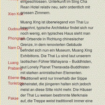
eingeschlossen. Unterkunft im Sing Cha
Rean Hotel relativ neu, sehr ordentlich mit
grossen Zimmern.
Xien Kok
Muang Xing ist überwiegend von Thai Lu
bewohnt, typische Architektur findet sich nur
Oudoumxay
noch wenig, ein typisches Haus sieht man
Phongsali
am Ortsende in Richtung chinesischer
Grenze, in dem renovierten Gebäude
Nam Ou
befindet sich nun ein Museum, Muang Xing
Exhibitions. Die Thai Lu sind laut unserem
laotischen Führer Mahayana – Buddhisten,
Luang
laut Lonely Planet Theravada-Buddhisten
Prabang
mit starken animistischen Elementen.
Ebene der
Traditionell wird nur innerhalb der Sippe
Tonkrüge
geheiratet, die jüngeren halten sich jedoch
meist an diese Sitte nicht mehr. Die Häuser
der Thai Lu weisen bestimmte Merkmale
Pakse
auf, die Treppe weist traditionell immer eine