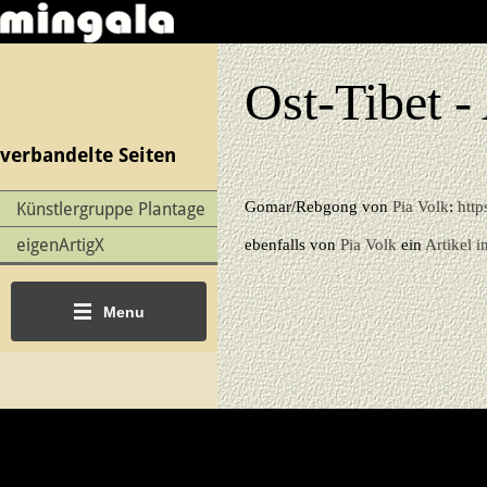
Ost-Tibet 
verbandelte Seiten
Künstlergruppe Plantage
Gomar/Rebgong von
Pia Volk
:
http
eigenArtigX
ebenfalls von
Pia Volk
ein
Artikel 
Menu
Die Fußzeile enthält die Deklaration position:relative; damit 
schwebender Elemente korrekt zurückgesetzt wird. Die Deklar