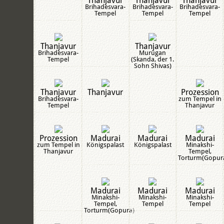
Brihadesvara-
Brihadesvara-
Brihadesvara-
Tempel
Tempel
Tempel
Thanjavur
Thanjavur
Brihadesvara-
Murugan
Tempel
(Skanda, der 1.
Sohn Shivas)
Thanjavur
Thanjavur
Prozession
Brihadesvara-
zum Tempel in
Tempel
Thanjavur
Prozession
Madurai
Madurai
Madurai
zum Tempel in
Königspalast
Königspalast
Minakshi-
Thanjavur
Tempel,
Torturm(Gopur
Madurai
Madurai
Madurai
Minakshi-
Minakshi-
Minakshi-
Tempel,
Tempel
Tempel
Torturm(Gopura)