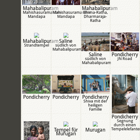
Mahabalipuram
Mahabalipuram
Mahishasuramardini
Mahishasuramardini
Bhima-Ratha,
Mandapa
Mandapa
Dharmaraja-
Ratha
Mahabalipuram
Saline
Strandtempel
südlich von
Mahabalipuram
Saline
Pondicherry
südlich von
JN Road
Mahabalipuram
Pondicherry
Pondicherry
Pondicherry
Shiva mit der
heiligen
Familie
Pondicherry
Segnung
durch einen
Tempelelefante
Tempel für
Murugan
Murugan