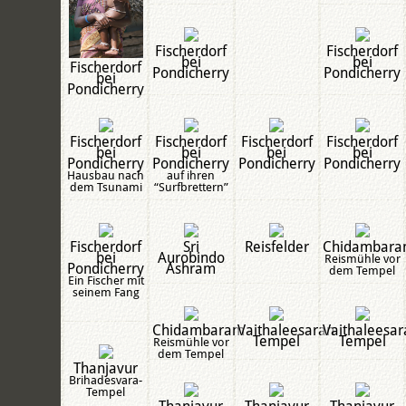
Fischerdorf
Fischerdorf
bei
bei
Fischerdorf
Pondicherry
Pondicherry
bei
Pondicherry
Fischerdorf
Fischerdorf
Fischerdorf
Fischerdorf
bei
bei
bei
bei
Pondicherry
Pondicherry
Pondicherry
Pondicherry
Hausbau nach
auf ihren
dem Tsunami
“Surfbrettern”
Fischerdorf
Sri
Reisfelder
Chidambar
bei
Aurobindo
Reismühle vor
Pondicherry
Ashram
dem Tempel
Ein Fischer mit
seinem Fang
Chidambaram
Vaithaleesaran
Vaithaleesar
Tempel
Tempel
Reismühle vor
dem Tempel
Thanjavur
Brihadesvara-
Tempel
Thanjavur
Thanjavur
Thanjavur