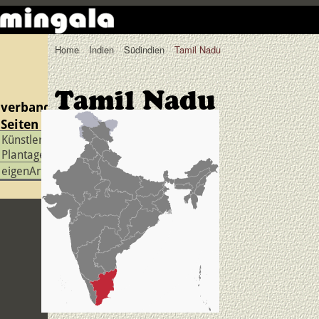
Home
Indien
Südindien
Tamil Nadu
Tamil Nadu
verbandelte
Seiten
Künstlergruppe
Plantage
eigenArtigX