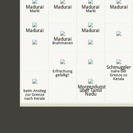
Madurai
Madurai
Madurai
Madurai
Markt
Markt
Madurai
Madurai
Madurai
Brahmanen
Schmuggler
Erfrischung
nahe der
gefällig?
Grenze zu
Kerala
Morgendunst
über Tamil
beim Anstieg
Nadu
zur Grenze
nach Kerala