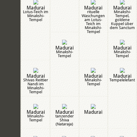
Madurai
Madurai
Madurai
Lotus-Teich im
rituelle
Minakshi-
Minakshi-
Waschungen
Tempel,
Tempel
am Lotus-
goldene
Teich im
Kuppel über
Minakshi-
dem Sanctum
Tempel
Madurai
Madurai
Minakshi-
Minakshi-
Tempel
Tempel
Madurai
Madurai
Madurai
Shivas Reittier
Minakshi-
Tempelelefant
Nandi im
Tempel
Minakshi-
Tempel
Madurai
Madurai
Madurai
Minakshi-
tanzender
Tempel
Shiva
(Nataraja)