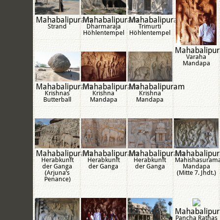
Mahabalipuram
Mahabalipuram
Mahabalipuram
Strand
Dharmaraja
Trimurti
Höhlentempel
Höhlentempel
Mahabalipu
Varaha
Mandapa
Mahabalipuram
Mahabalipuram
Mahabalipuram
Krishnas
Krishna
Krishna
Butterball
Mandapa
Mandapa
Mahabalipuram
Mahabalipuram
Mahabalipuram
Mahabalipu
Herabkunft
Herabkunft
Herabkunft
Mahishasurama
der Ganga
der Ganga
der Ganga
Mandapa
(Arjuna’s
(Mitte 7. Jhdt.)
Penance)
Mahabalipu
Pancha Rathas