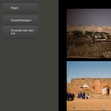
Niger
Empfehlungen
Kontakt-wer bin
ich