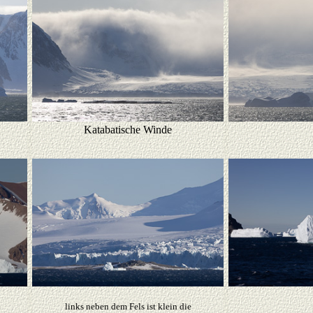
Katabatische Winde
links neben dem Fels ist klein die