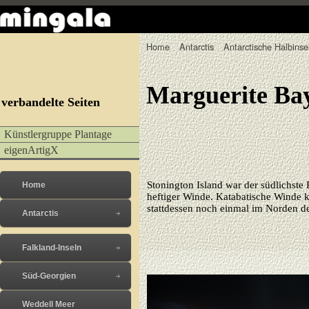
Home
Antarctis
Antarctische Halbinse
Marguerite Ba
verbandelte Seiten
Künstlergruppe Plantage
eigenArtigX
Stonington Island war der südlichste 
Home
heftiger Winde. Katabatische Winde k
stattdessen noch einmal im Norden d
Antarctis
Falkland-Inseln
Süd-Georgien
Weddell Meer