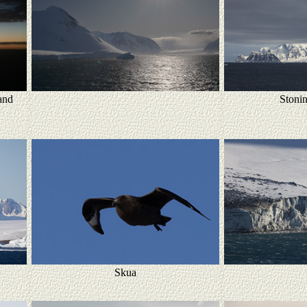
and
Stonin
Skua