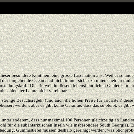
t dieser besondere Kontinent eine grosse Fascination aus. Weil er so and
d der umgebende Ocean sind nicht immer sicher zu unterscheiden und e
orstellungskraft. Die Tierwelt in diesem lebensfeindlichen Gebiet ist nic
it schlechter Laune nicht vereinbar.
strenge Besuchsregeln (und auch die hohen Preise für Touristen) diese
ssert werden, aber es gibt keine Garantie, dass das so bleibt. es gibt
nter anderem, dass nur maximal 100 Personen gleichzeitig an Land sein 
wohl für die subantarktischen Inseln wie insbesondere South Georgia). 
Kleidung, Gummistiefel müssen deshalb gereinigt werden, was Stichprobe