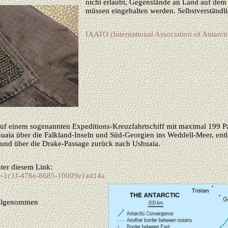
nicht erlaubt, Gegenstände an Land auf dem
müssen eingehalten werden. Selbstverständli
IAATO (International Association of Antarct
 auf einem sogenannten Expeditions-Kreuzfahrtschiff mit maximal 199 
shuaia über die Falkland-Inseln und Süd-Georgien ins Weddell-Meer, entl
) und über die Drake-Passage zurück nach Ushuaia.
nter diesem Link:
6e-1c1f-476e-8685-10009e1ad14a
ilgenommen