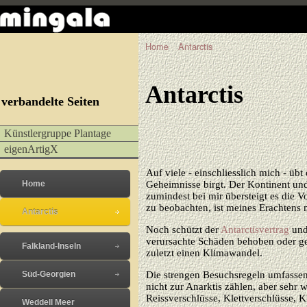
Home
Antarctis
Antarctis
verbandelte Seiten
Künstlergruppe Plantage
eigenArtigX
Auf viele - einschliesslich mich - üb
Home
Geheimnisse birgt. Der Kontinent un
zumindest bei mir übersteigt es die V
zu beobachten, ist meines Erachtens m
Antarctis
Noch schützt der
Antarctisvertrag
und 
verursachte Schäden behoben oder gebe
Falkland-Inseln
zuletzt einen Klimawandel.
Die strengen Besuchsregeln umfassen u
Süd-Georgien
nicht zur Anarktis zählen, aber sehr 
Reissverschlüsse, Klettverschlüsse, 
Weddell Meer