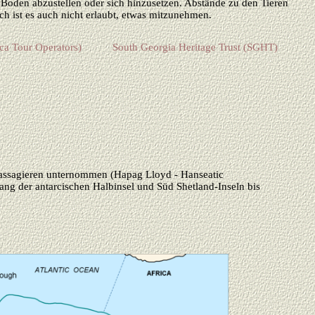
 Boden abzustellen oder sich hinzusetzen. Abstände zu den Tieren
ch ist es auch nicht erlaubt, etwas mitzunehmen.
ica Tour Operators)
South Georgia Heritage Trust (SGHT)
Passagieren unternommen (Hapag Lloyd - Hanseatic
ang der antarcischen Halbinsel und Süd Shetland-Inseln bis