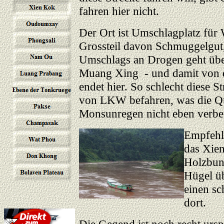
fahren hier nicht.
Der Ort ist Umschlagplatz für
Grossteil davon Schmuggelgut, 
Umschlags an Drogen geht übe
Muang Xing - und damit von d
endet hier. So schlecht diese St
von LKW befahren, was die Qu
Monsunregen nicht eben verbes
Empfehl
das Xie
Holzbun
Hügel ü
einen sc
dort.