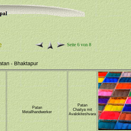
e
Seite 6 von 8
atan - Bhaktapur
Patan
Patan
Chaitya mit
Metallhandwerker
Avalokiteshvara