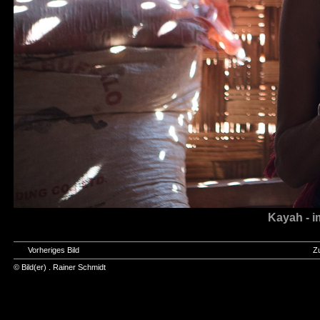
Kayah - i
Vorheriges Bild
Z
© Bild(er) .
Rainer Schmidt