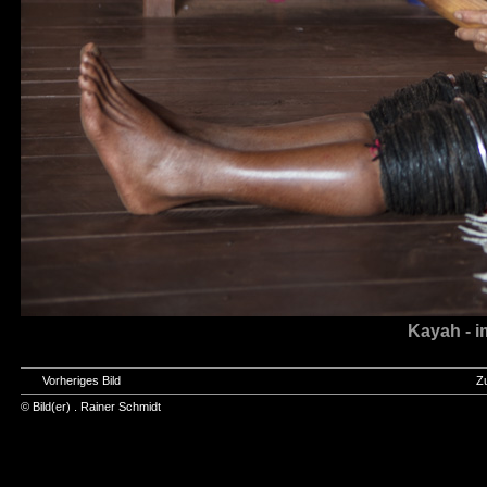
Kayah - i
Vorheriges Bild
Z
© Bild(er) .
Rainer Schmidt